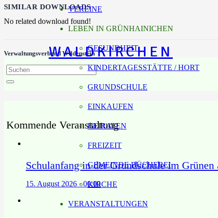
SIMILAR DOWNLOADS
VEREINE
No related download found!
LEBEN IN GRÜNHAINICHEN
WALDKIRCHEN
GESUNDHEIT
Verwaltungsverband Wildenstein
KINDERTAGESSTÄTTE / HORT
GRUNDSCHULE
EINKAUFEN
Kommende Veranstaltung
HEIRATEN
FREIZEIT
Schulanfang in der Grundschule im Grünen
GEMEINDE BÜCHEREI
15. August 2026 · 00:00
KIRCHE
VERANSTALTUNGEN