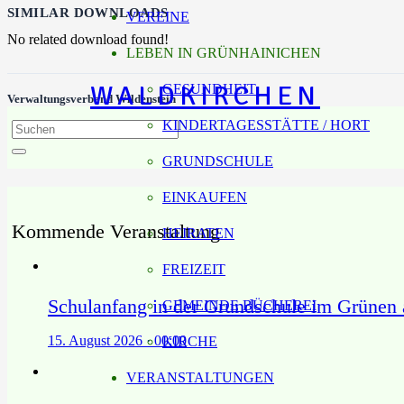
SIMILAR DOWNLOADS
VEREINE
No related download found!
LEBEN IN GRÜNHAINICHEN
WALDKIRCHEN
GESUNDHEIT
Verwaltungsverband Wildenstein
KINDERTAGESSTÄTTE / HORT
GRUNDSCHULE
EINKAUFEN
Kommende Veranstaltung
HEIRATEN
FREIZEIT
Schulanfang in der Grundschule im Grünen
GEMEINDE BÜCHEREI
15. August 2026 · 00:00
KIRCHE
VERANSTALTUNGEN