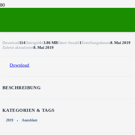
Amtsblatt 5.19
Download
114
Dateigröße
3.86 MB
Datei-Anzahl
1
Erstellungsdatum
8. Mai 2019
Zuletzt aktualisiert
8. Mai 2019
Download
BESCHREIBUNG
KATEGORIEN & TAGS
,
2019
Amtsblatt