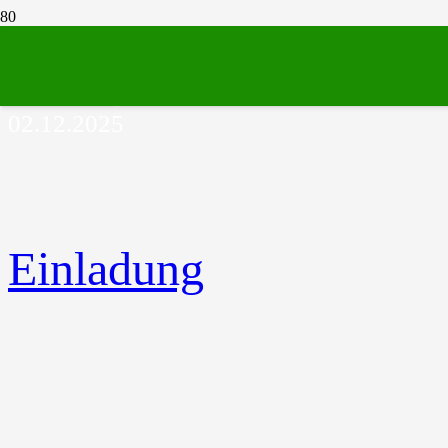
Einladung zur Verbandsversammlung des
Verwaltungsverbandes „Wildenstein“ am
02.12.2025
Einladung