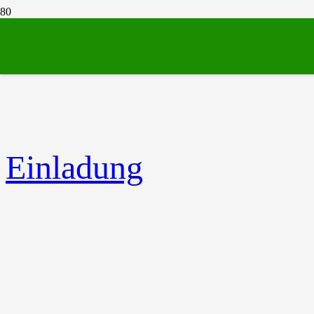
Einladung zur Gemeinderatssitzung
Grünhainichen am 15.01.2026
Einladung