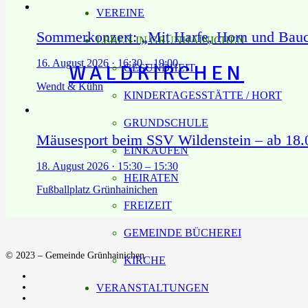
VEREINE
Sommerkonzert: „Mit Harfe, Horn und Bau
LEBEN IN GRÜNHAINICHEN
16. August 2026 · 16:30 – 19:00
WALDKIRCHEN
GESUNDHEIT
Wendt & Kühn
KINDERTAGESSTÄTTE / HORT
GRUNDSCHULE
Mäusesport beim SSV Wildenstein – ab 18.0
EINKAUFEN
18. August 2026 · 15:30 – 15:30
HEIRATEN
Fußballplatz Grünhainichen
FREIZEIT
GEMEINDE BÜCHEREI
© 2023 – Gemeinde Grünhainichen
KIRCHE
VERANSTALTUNGEN