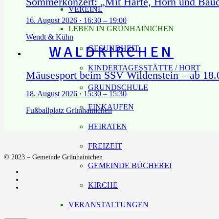
Sommerkonzert: „Mit Harfe, Horn und Bau
VEREINE
16. August 2026 · 16:30 – 19:00
LEBEN IN GRÜNHAINICHEN
Wendt & Kühn
WALDKIRCHEN
GESUNDHEIT
KINDERTAGESSTÄTTE / HORT
Mäusesport beim SSV Wildenstein – ab 18.0
GRUNDSCHULE
18. August 2026 · 15:30 – 15:30
EINKAUFEN
Fußballplatz Grünhainichen
HEIRATEN
FREIZEIT
© 2023 – Gemeinde Grünhainichen
GEMEINDE BÜCHEREI
KIRCHE
VERANSTALTUNGEN