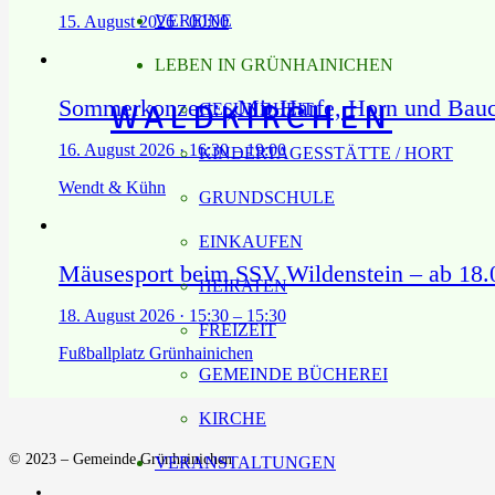
VEREINE
15. August 2026 · 00:00
LEBEN IN GRÜNHAINICHEN
Sommerkonzert: „Mit Harfe, Horn und Bau
WALDKIRCHEN
GESUNDHEIT
16. August 2026 · 16:30 – 19:00
KINDERTAGESSTÄTTE / HORT
Wendt & Kühn
GRUNDSCHULE
EINKAUFEN
Mäusesport beim SSV Wildenstein – ab 18.0
HEIRATEN
18. August 2026 · 15:30 – 15:30
FREIZEIT
Fußballplatz Grünhainichen
GEMEINDE BÜCHEREI
KIRCHE
© 2023 – Gemeinde Grünhainichen
VERANSTALTUNGEN