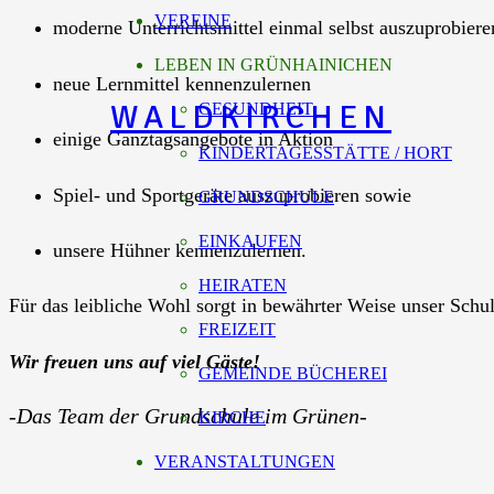
VEREINE
moderne Unterrichtsmittel einmal selbst auszuprobiere
LEBEN IN GRÜNHAINICHEN
neue Lernmittel kennenzulernen
WALDKIRCHEN
GESUNDHEIT
einige Ganztagsangebote in Aktion
KINDERTAGESSTÄTTE / HORT
Spiel- und Sportgeräte auszuprobieren sowie
GRUNDSCHULE
EINKAUFEN
unsere Hühner kennenzulernen.
HEIRATEN
Für das leibliche Wohl sorgt in bewährter Weise unser Schul
FREIZEIT
Wir freuen uns auf viel Gäste!
GEMEINDE BÜCHEREI
-Das Team der Grundschule im Grünen-
KIRCHE
VERANSTALTUNGEN