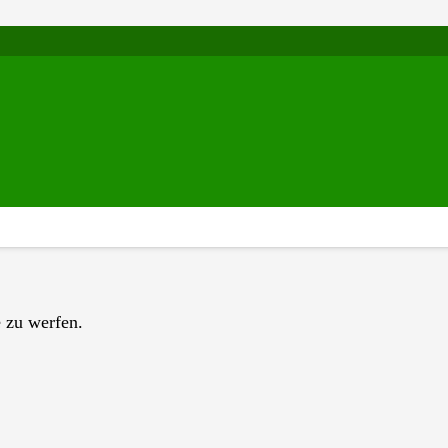
 Grünen – am 29.09.2023
 2023
, von
14.30 bis 17.30 Uhr
einen
 zu werfen.