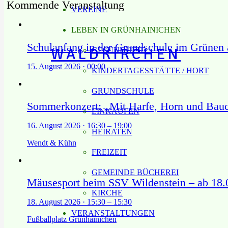
Kommende Veranstaltung
VEREINE
LEBEN IN GRÜNHAINICHEN
Schulanfang in der Grundschule im Grünen
WALDKIRCHEN
GESUNDHEIT
15. August 2026 · 00:00
KINDERTAGESSTÄTTE / HORT
GRUNDSCHULE
Sommerkonzert: „Mit Harfe, Horn und Bau
EINKAUFEN
16. August 2026 · 16:30 – 19:00
HEIRATEN
Wendt & Kühn
FREIZEIT
GEMEINDE BÜCHEREI
Mäusesport beim SSV Wildenstein – ab 18.0
KIRCHE
18. August 2026 · 15:30 – 15:30
VERANSTALTUNGEN
Fußballplatz Grünhainichen