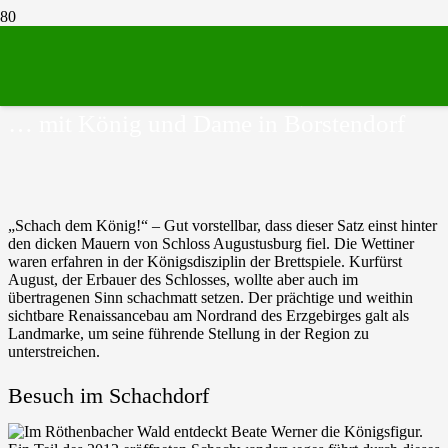
Unterwegs in Sachsen – MDR
FERNSEHEN – 13.02.2021 | 18:15 Uhr
… mit König und Dame in Borstendorf
„Schach dem König!“ – Gut vorstellbar, dass dieser Satz einst hinter
den dicken Mauern von Schloss Augustusburg fiel. Die Wettiner
waren erfahren in der Königsdisziplin der Brettspiele. Kurfürst
August, der Erbauer des Schlosses, wollte aber auch im
übertragenen Sinn schachmatt setzen. Der prächtige und weithin
sichtbare Renaissancebau am Nordrand des Erzgebirges galt als
Landmarke, um seine führende Stellung in der Region zu
unterstreichen.
Besuch im Schachdorf